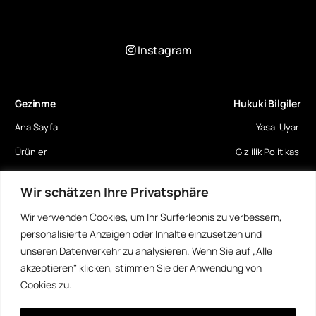
Instagram
Gezinme
Hukuki Bilgiler
Ana Sayfa
Yasal Uyarı
Ürünler
Gizlilik Politikası
Elektronik
Cayma Hakkı Bilgilendirmesi
Wir schätzen Ihre Privatsphäre
Tekstiller
Genel Şartlar ve Koşullar
Wir verwenden Cookies, um Ihr Surferlebnis zu verbessern,
Sleepy
personalisierte Anzeigen oder Inhalte einzusetzen und
unseren Datenverkehr zu analysieren. Wenn Sie auf „Alle
Ev eşyaları
akzeptieren" klicken, stimmen Sie der Anwendung von
Roland Hakkında
Cookies zu.